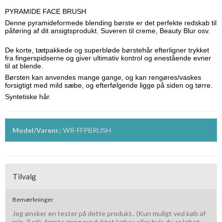
PYRAMIDE FACE BRUSH
Denne
pyramideformede
blending
børste
er det
perfekte
redskab
til
påføring
af
dit
ansigtsprodukt
.
Suveren
til
creme, Beauty Blur
osv
.
De
korte
,
tætpakkede
og
superbløde
børstehår
efterligner
trykket
fra
fingerspidserne
og giver
ultimativ
kontrol
og
enestående
evner
til
at blende.
Børsten
kan
anvendes
mange
gange
, og
kan
rengøres
/
vaskes
forsigtigt
med mild
sæbe
, og
efterfølgende
ligge
på
siden
og
tørre
.
Syntetiske
hår
.
Model/Varenr.:
WR-FFPBRUSH
Tilvalg
Bemærkninger
Jeg ønsker en tester på dette produkt.. (Kun muligt ved køb af
min. 3 stk. første gang produktet købes eller hvis du er løbet