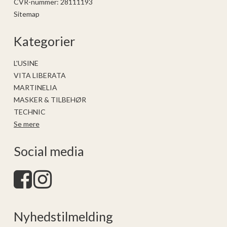
CVR-nummer
:
28111193
Sitemap
Kategorier
L'USINE
VITA LIBERATA
MARTINELIA
MASKER & TILBEHØR
TECHNIC
Se mere
Social media
Nyhedstilmelding