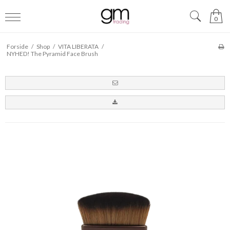
0
Forside
/
Shop
/
VITA LIBERATA
/
NYHED! The Pyramid Face Brush