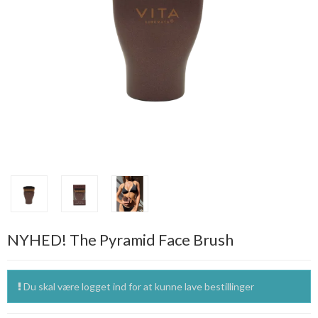
NYHED! The Pyramid Face Brush
Du skal være logget ind for at kunne lave bestillinger