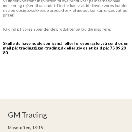
Vi finder konstant inspiration til nye produkter på internationale
messer og rejser til udlandet. Derfor kan vi altid tilbyde vores kunder
nye og opsigtsvækkende produkter – til meget konkurrencedygtige
priser.
Klik ind på vores spændende produkter og lad dig inspirere.
Skulle du have nogle spørgsmål eller forespørgsler, så send os en
mail på: trading@gm-trading.dk eller giv os et kald på: 75 89 28
80.
GM Trading
Mosetoften, 13-15