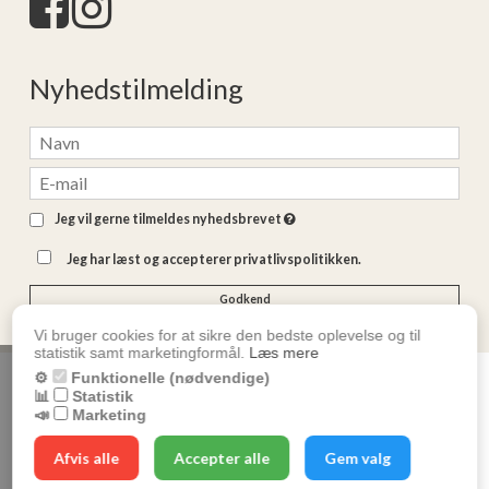
Nyhedstilmelding
Jeg vil gerne tilmeldes nyhedsbrevet
Jeg har læst og accepterer privatlivspolitikken.
Godkend
Vi bruger cookies for at sikre den bedste oplevelse og til
statistik samt marketingformål.
Læs mere
⚙️
Funktionelle (nødvendige)
Vi bruger cookies for at sikre, at du får den
GM Trading
📊
Statistik
bedste oplevelse på vores hjemmeside.
📣
Marketing
Læs mere om cookies
Afvis alle
Accepter alle
Gem valg
Ok
Cookieindstillinger