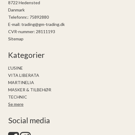
8722 Hedensted
Danmark
Telefonnr.
:
75892880
E-mail
:
trading@gm-trading.dk
CVR-nummer
:
28111193
Sitemap
Kategorier
L'USINE
VITA LIBERATA
MARTINELIA
MASKER & TILBEHØR
TECHNIC
Se mere
Social media