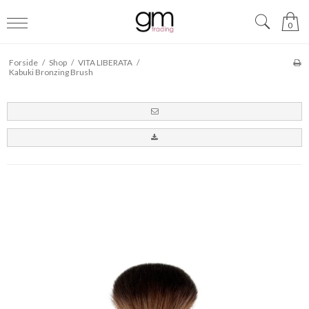
0
Forside
/
Shop
/
VITA LIBERATA
/
Kabuki Bronzing Brush