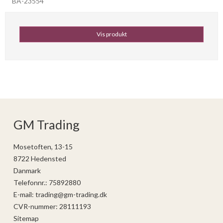
BA-23554
Vis produkt
GM Trading
Mosetoften, 13-15
8722 Hedensted
Danmark
Telefonnr.
:
75892880
E-mail
:
trading@gm-trading.dk
CVR-nummer
:
28111193
Sitemap