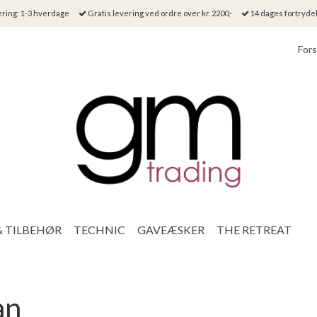
ring: 1-3 hverdage
Gratis levering ved ordre over kr. 2200,-
14 dages fortryde
Fors
& TILBEHØR
TECHNIC
GAVEÆSKER
THE RETREAT
an