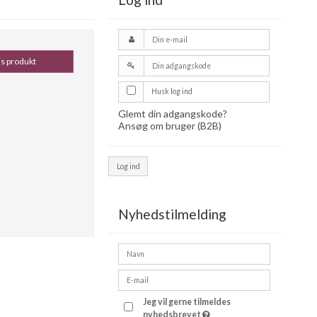
is produkt
Husk log ind
Glemt din adgangskode?
Ansøg om bruger (B2B)
Log ind
Nyhedstilmelding
Jeg vil gerne tilmeldes
nyhedsbrevet