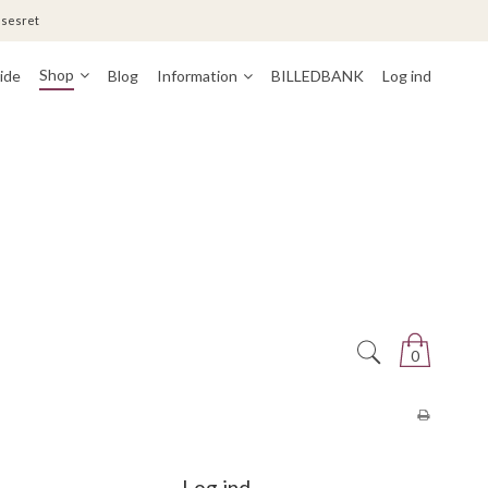
lsesret
Shop
ide
Blog
Information
BILLEDBANK
Log ind
0
Log ind