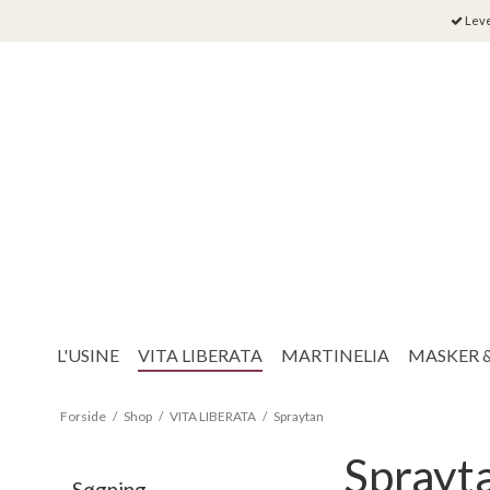
Leve
L'USINE
VITA LIBERATA
MARTINELIA
MASKER 
Forside
/
Shop
/
VITA LIBERATA
/
Spraytan
Sprayt
Søgning