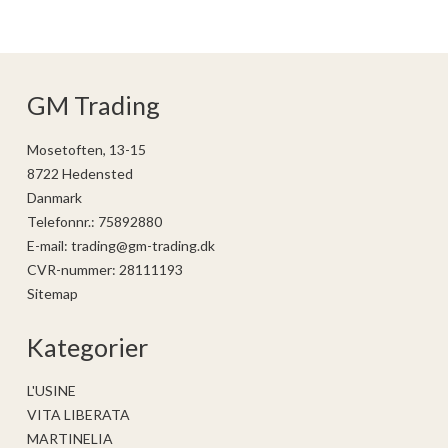
GM Trading
Mosetoften, 13-15
8722 Hedensted
Danmark
Telefonnr.
:
75892880
E-mail
:
trading@gm-trading.dk
CVR-nummer
:
28111193
Sitemap
Kategorier
L'USINE
VITA LIBERATA
MARTINELIA