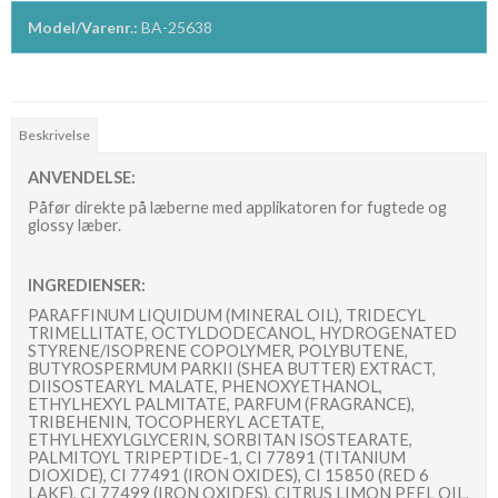
Model/Varenr.:
BA-25638
Beskrivelse
ANVENDELSE:
Påfør direkte på læberne med applikatoren for fugtede og
glossy læber.
INGREDIENSER:
PARAFFINUM LIQUIDUM (MINERAL OIL), TRIDECYL
TRIMELLITATE, OCTYLDODECANOL, HYDROGENATED
STYRENE/ISOPRENE COPOLYMER, POLYBUTENE,
BUTYROSPERMUM PARKII (SHEA BUTTER) EXTRACT,
DIISOSTEARYL MALATE, PHENOXYETHANOL,
ETHYLHEXYL PALMITATE, PARFUM (FRAGRANCE),
TRIBEHENIN, TOCOPHERYL ACETATE,
ETHYLHEXYLGLYCERIN, SORBITAN ISOSTEARATE,
PALMITOYL TRIPEPTIDE-1, CI 77891 (TITANIUM
DIOXIDE), CI 77491 (IRON OXIDES), CI 15850 (RED 6
LAKE), CI 77499 (IRON OXIDES), CITRUS LIMON PEEL OIL,