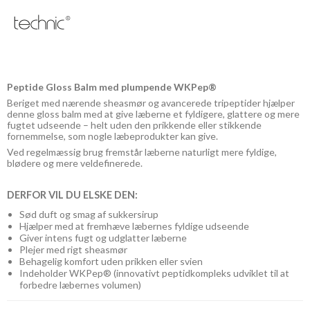
Peptide Gloss Balm med plumpende WKPep®
Beriget med nærende sheasmør og avancerede tripeptider hjælper
denne gloss balm med at give læberne et fyldigere, glattere og mere
fugtet udseende – helt uden den prikkende eller stikkende
fornemmelse, som nogle læbeprodukter kan give.
Ved regelmæssig brug fremstår læberne naturligt mere fyldige,
blødere og mere veldefinerede.
DERFOR VIL DU ELSKE DEN:
Sød duft og smag af sukkersirup
Hjælper med at fremhæve læbernes fyldige udseende
Giver intens fugt og udglatter læberne
Plejer med rigt sheasmør
Behagelig komfort uden prikken eller svien
Indeholder WKPep® (innovativt peptidkompleks udviklet til at
forbedre læbernes volumen)