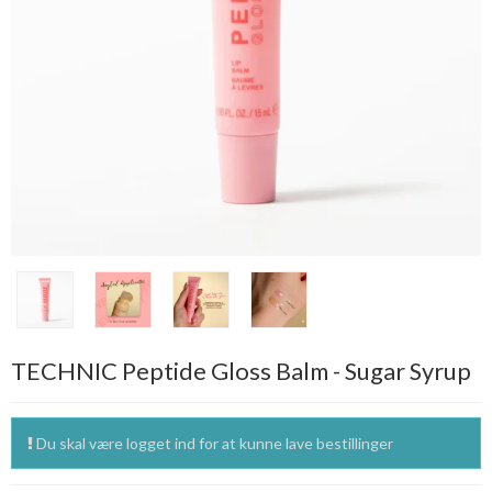
TECHNIC Peptide Gloss Balm - Sugar Syrup
Du skal være logget ind for at kunne lave bestillinger