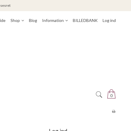
lsesret
ide
Shop
Blog
Information
BILLEDBANK
Log ind
0
Log ind