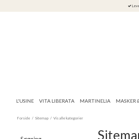
Leve
L'USINE
VITA LIBERATA
MARTINELIA
MASKER 
Forside
/
Sitemap
/
Vis alle kategorier
Sitema
Søgning