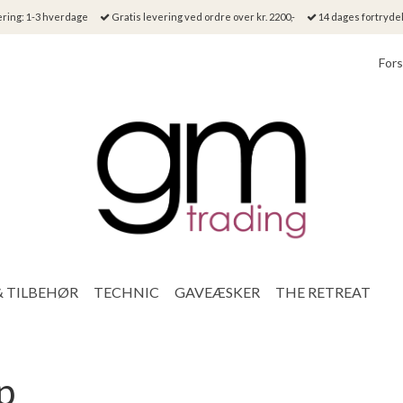
ring: 1-3 hverdage
Gratis levering ved ordre over kr. 2200,-
14 dages fortryde
Fors
& TILBEHØR
TECHNIC
GAVEÆSKER
THE RETREAT
p