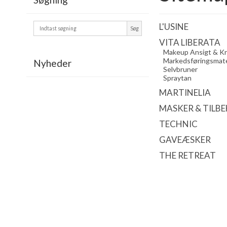
L'USINE
Søg
VITA LIBERATA
Makeup Ansigt & K
Markedsføringsmate
Nyheder
Selvbruner
Spraytan
MARTINELIA
MASKER & TILB
TECHNIC
GAVEÆSKER
THE RETREAT