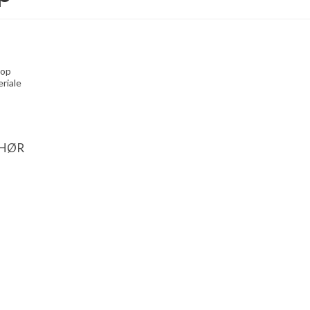
rop
riale
EHØR