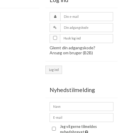
Husk log ind
Glemt din adgangskode?
Ansøg om bruger (B2B)
Log ind
Nyhedstilmelding
Jeg vil gerne tilmeldes
nyhedsbrevet