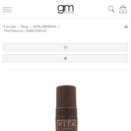
0
Forside
/
Shop
/
VITA LIBERATA
/
The Mousse - DARK 200 ml.