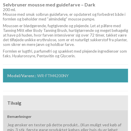
Selvbruner mousse med guidefarve – Dark
200 ml.
Mousse med smuk solbrun guidefarve, er opdateret og forbedret både i
formlen og beholder med ”almindelig” mousse pumpe.
Moussen er blødgørende, fugtgivende og plejende. Let at påføre med
Tanning
Mitt eller Body Tanning Brush, hurtigtørrende og meget behagelig
at have på huden, hvor farven intensiverer sig over 72 timer, takket være
det tilføjede unikke
erythrulose
, som er et naturligt sukkerstof fra planter,
som sikrer en mere jævn og holdbar farve.
Formlen er lugtfri,
parfumefri
og spækket med plejende ingredienser som
f.eks.
Hyaluronsyre
,
Pentavitin
og Glycerin.
Model/Varenr.:
WR-FTM4200NY
Tilvalg
Bemærkninger
Jeg ønsker en tester på dette produkt.. (Kun muligt ved køb af
min. 3 stk. første gang produktet købes eller hvis du er løbet