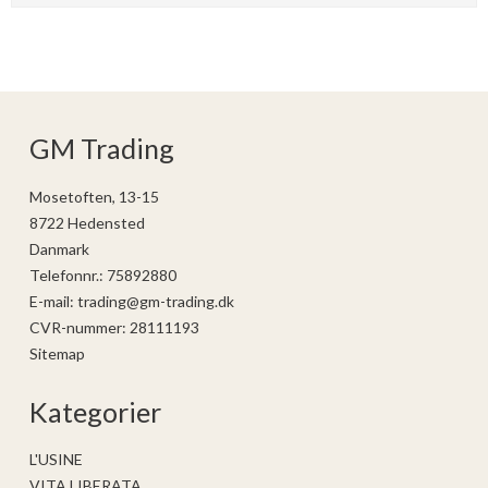
GM Trading
Mosetoften, 13-15
8722 Hedensted
Danmark
Telefonnr.
:
75892880
E-mail
:
trading@gm-trading.dk
CVR-nummer
:
28111193
Sitemap
Kategorier
L'USINE
VITA LIBERATA