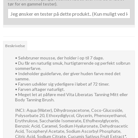
tør for en gammel tester).
Beskrivelse
• Selvbruner mousse, der holder i op til 7 dage.
• Du får en naturlig smuk, hurtigtørrende og perfekt solbrun
sommerfarve.
• Indeholder guidefarve, der giver huden farve med det
samme.
• Farven udvikler sig yderligere i løbet af 72 timer.
• Farven aftager naturligt.
• Meget let at påføre med Vita Liberatas Tanning Mitt eller
Body Tanning Brush.
INCI: Aqua (Water), Dihydroxyacetone, Coco-Glucoside,
Polysorbate 20, Ethoxydiglycol, Glycerin, Phenoxyethanol,
Erythrulose, Saccharide Isomerate, Ethylhexylglycerin,
Benzoic Acid, Caramel, Sodium Hyaluronate, Dehydroacetic
Acid, Tocopheryl Acetate, Sodium Ascorbyl Phosphate,
Citric Acid, Sodium Citrate, Cucumis Sativus Fruit Extract*,