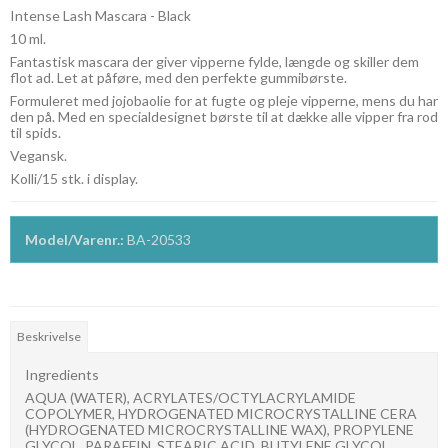
Intense Lash Mascara - Black
10 ml.
Fantastisk mascara der giver vipperne fylde, længde og skiller dem
flot ad. Let at påføre, med den perfekte gummibørste.
Formuleret med jojobaolie for at fugte og pleje vipperne, mens du har
den på. Med en specialdesignet børste til at dække alle vipper fra rod
til spids.
Vegansk.
Kolli/15 stk. i display.
Model/Varenr.:
BA-20533
Beskrivelse
Ingredients
AQUA (WATER), ACRYLATES/OCTYLACRYLAMIDE
COPOLYMER, HYDROGENATED MICROCRYSTALLINE CERA
(HYDROGENATED MICROCRYSTALLINE WAX), PROPYLENE
GLYCOL, PARAFFIN, STEARIC ACID, BUTYLENE GLYCOL,